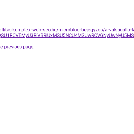
zallitas.komplex-web-seo.hu/microblog-bejegyzes/a-valsagallo-l
JBQiVDQSU1RCVEMyU3RiVBRiUxMSU5NCU4MSUwRCVGNyUwNyU5
he previous page
.