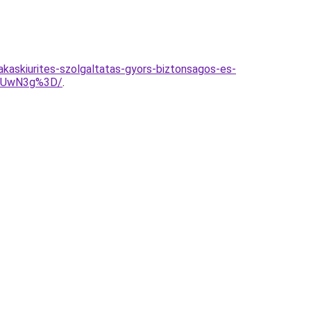
akaskiurites-szolgaltatas-gyors-biztonsagos-es-
MSUwN3g%3D/
.