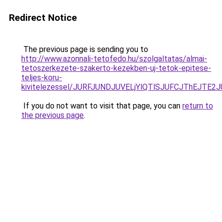
Redirect Notice
The previous page is sending you to
http://www.azonnali-tetofedo.hu/szolgaltatas/almai-
tetoszerkezete-szakerto-kezekben-uj-tetok-epitese-
teljes-koru-
kivitelezessel/JURFJUNDJUVELjYlQTlSJUFCJThEJTE
If you do not want to visit that page, you can
return to
the previous page
.