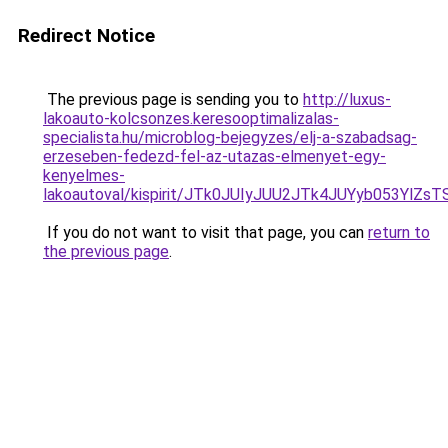
Redirect Notice
The previous page is sending you to
http://luxus-
lakoauto-kolcsonzes.keresooptimalizalas-
specialista.hu/microblog-bejegyzes/elj-a-szabadsag-
erzeseben-fedezd-fel-az-utazas-elmenyet-egy-
kenyelmes-
lakoautoval/kispirit/JTk0JUIyJUU2JTk4JUYyb053Yl
If you do not want to visit that page, you can
return to
the previous page
.