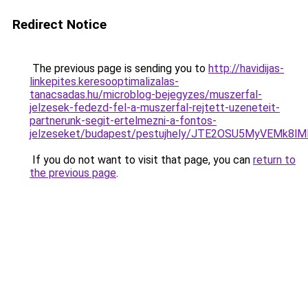
Redirect Notice
The previous page is sending you to
http://havidijas-
linkepites.keresooptimalizalas-
tanacsadas.hu/microblog-bejegyzes/muszerfal-
jelzesek-fedezd-fel-a-muszerfal-rejtett-uzeneteit-
partnerunk-segit-ertelmezni-a-fontos-
jelzeseket/budapest/pestujhely/JTE2OSU5MyVEM
If you do not want to visit that page, you can
return to
the previous page
.